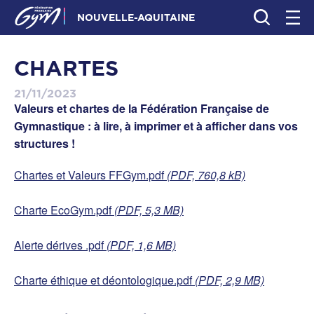
NOUVELLE-AQUITAINE
CHARTES
21/11/2023
Valeurs et chartes de la Fédération Française de
Gymnastique : à lire, à imprimer et à afficher dans vos
structures !
Chartes et Valeurs FFGym.pdf
(PDF, 760,8 kB)
Charte EcoGym.pdf
(PDF, 5,3 MB)
Alerte dérives .pdf
(PDF, 1,6 MB)
Charte éthique et déontologique.pdf
(PDF, 2,9 MB)