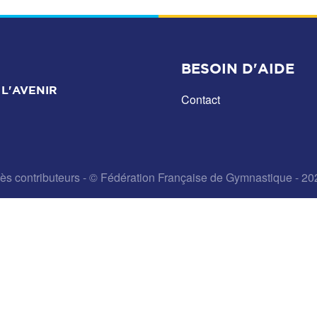
BESOIN D'AIDE
L'AVENIR
Contact
ès contributeurs
- © Fédération Française de Gymnastique - 20