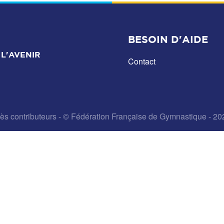
BESOIN D'AIDE
L'AVENIR
Contact
ès contributeurs
- © Fédération Française de Gymnastique - 20