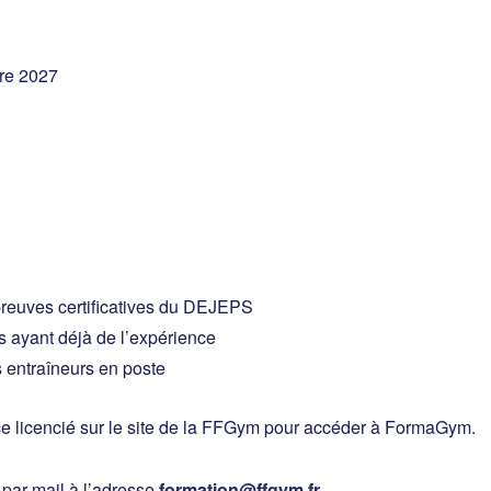
re 2027
reuves certificatives du DEJEPS
 ayant déjà de l’expérience
s entraîneurs en poste
ce licencié sur le site de la FFGym pour accéder à FormaGym.
 par mail à l’adresse
formation@ffgym.fr