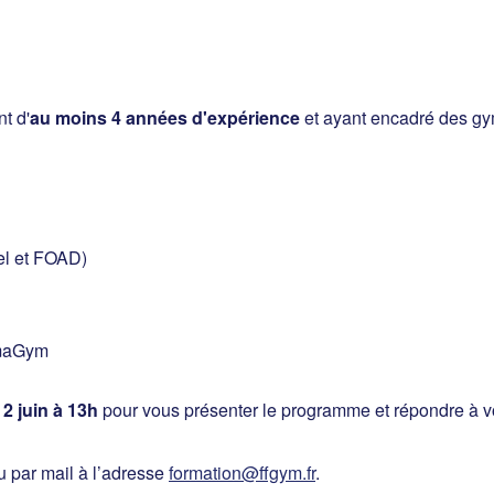
t d'
au moins 4 années d'expérience
et ayant encadré des g
iel et FOAD)
maGym
 2 juin à 13h
pour vous présenter le programme et répondre à v
u par mail à l’adresse
formation@ffgym.fr
.