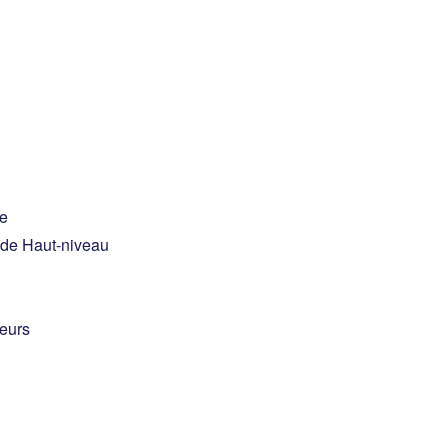
ce
t de Haut-niveau
teurs