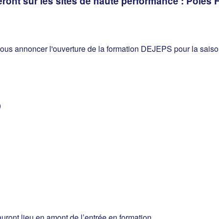
ont sur les sites de haute performance : Pôles 
ous annoncer l'ouverture de la formation DEJEPS pour la saison
)
uront lieu en amont de l’entrée en formation