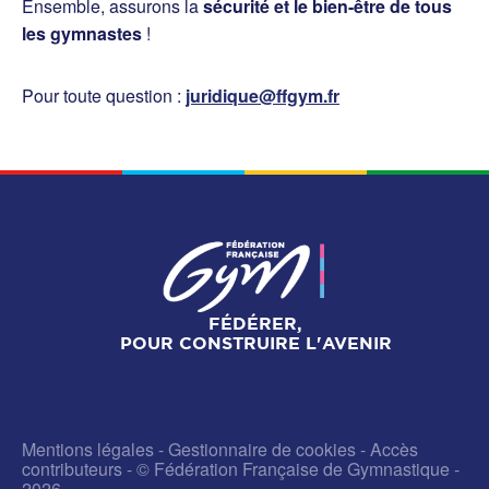
Ensemble, assurons la
sécurité et le bien-être de tous
les gymnastes
!
Pour toute question :
juridique@ffgym.fr
FÉDÉRER,
POUR CONSTRUIRE L'AVENIR
Mentions légales
-
Gestionnaire de cookies
-
Accès
contributeurs
- © Fédération Française de Gymnastique -
2026