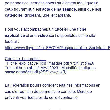
personnes concernées soient strictement identiques à
ceux figurant sur leur
acte de naissance
, ainsi que leur
catégorie
(dirigeant, juge, encadrant).
Pour vous accompagner, un
tutoriel
, une
fiche
explicative
et une
vidéo
sont disponibles sur le site
fédéral :
https://www.ffgym.fr/La_FFGYM/Responsabilite_Societale_E
Contr_le_honorabilit__-
_Fiche_explicative_sch_matique.pdf
(PDF, 213 kB)
Tutoriel honorabilité MAJ 2023 - Modalités pratiques
saisie données.pdf
(PDF, 233,9 kB)
La Fédération pourra corriger certaines informations en
cas d’erreur afin de permettre le contrôle. Merci de
prévenir vos licenciés de cette éventualité.