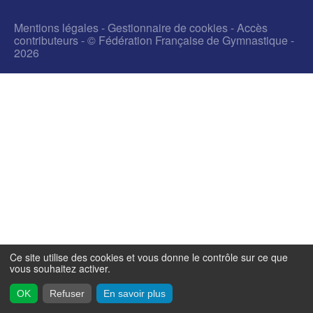
Mentions légales
-
Gestionnaire de cookies
-
Accès
contributeurs
- © Fédération Française de Gymnastique -
2026
Ce site utilise des cookies et vous donne le contrôle sur ce que
vous souhaitez activer.
OK
Refuser
En savoir plus